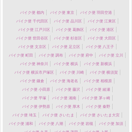
バイク便 都内
バイク便 東京
バイク便 羽田空港
バイク便 千代田区
バイク便 品川区
バイク便 江東区
バイク便 江戸川区
バイク便 葛飾区
バイク便 港区
バイク便 世田谷区
バイク便 杉並区
バイク便 大田区
バイク便 文京区
バイク便 足立区
バイク便 八王子
バイク便 町田
バイク便 調布
バイク便 府中
バイク便 立川
バイク便 神奈川
バイク便 横浜
バイク便 新横浜
バイク便 横浜市戸塚区
バイク便 川崎
バイク便 横須賀
バイク便 鎌倉
バイク便 海老名
バイク便 相模原
バイク便 小田原
バイク便 藤沢
バイク便 綾瀬
バイク便 平塚
バイク便 湘南
バイク便 茅ヶ崎
バイク便 伊勢原
バイク便 厚木
バイク便 秦野
バイク便 埼玉
バイク便 さいたま
バイク便 さいたま大宮
バイク便 浦和
バイク便 八潮
バイク便 岩槻
バイク便 加須