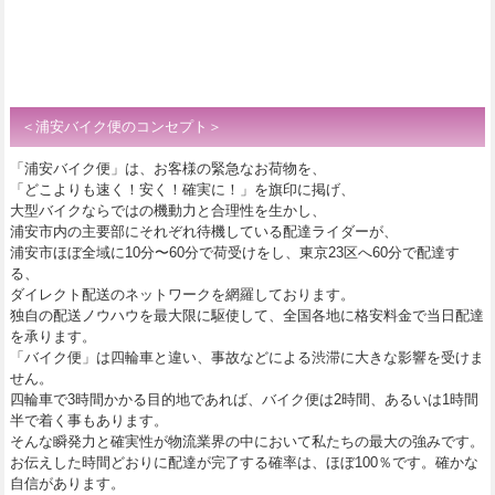
＜浦安
バイク便
のコンセプト＞
「浦安
バイク便
」は、お客様の緊急なお荷物を、
「どこよりも速く！安く！確実に！」を旗印に掲げ、
大型バイクならではの機動力と合理性を生かし、
浦安市内の主要部にそれぞれ待機している配達ライダーが、
浦安市ほぼ全域に10分〜60分で荷受けをし、東京23区へ60分で配達す
る、
ダイレクト配送のネットワークを網羅しております。
独自の配送ノウハウを最大限に駆使して、全国各地に格安料金で当日配達
を承ります。
「バイク便」は四輪車と違い、事故などによる渋滞に大きな影響を受けま
せん。
四輪車で3時間かかる目的地であれば、
バイク便
は2時間、あるいは1時間
半で着く事もあります。
そんな瞬発力と確実性が物流業界の中において私たちの最大の強みです。
お伝えした時間どおりに配達が完了する確率は、ほぼ100％です。確かな
自信があります。