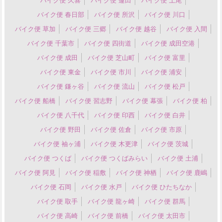
バイク便 久喜
バイク便 蓮田
バイク便 上尾
バイク便 春日部
バイク便 所沢
バイク便 川口
バイク便 草加
バイク便 三郷
バイク便 越谷
バイク便 入間
バイク便 千葉市
バイク便 四街道
バイク便 成田空港
バイク便 成田
バイク便 芝山町
バイク便 富里
バイク便 東金
バイク便 市川
バイク便 浦安
バイク便 鎌ヶ谷
バイク便 流山
バイク便 松戸
バイク便 船橋
バイク便 習志野
バイク便 幕張
バイク便 柏
バイク便 八千代
バイク便 印西
バイク便 白井
バイク便 野田
バイク便 佐倉
バイク便 市原
バイク便 袖ヶ浦
バイク便 木更津
バイク便 茨城
バイク便 つくば
バイク便 つくばみらい
バイク便 土浦
バイク便 阿見
バイク便 稲敷
バイク便 神栖
バイク便 鹿嶋
バイク便 石岡
バイク便 水戸
バイク便 ひたちなか
バイク便 取手
バイク便 龍ヶ崎
バイク便 群馬
バイク便 高崎
バイク便 前橋
バイク便 太田市